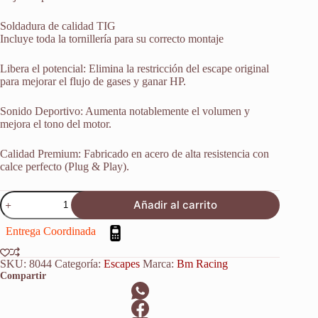
Soldadura de calidad TIG
Incluye toda la tornillería para su correcto montaje
Libera el potencial: Elimina la restricción del escape original
para mejorar el flujo de gases y ganar HP.
Sonido Deportivo: Aumenta notablemente el volumen y
mejora el tono del motor.
Calidad Premium: Fabricado en acero de alta resistencia con
calce perfecto (Plug & Play).
Anula
Añadir al carrito
Catalizador
Escape
Entrega Coordinada
Inox
Ktm
890
SKU:
8044
Categoría:
Escapes
Marca:
Bm Racing
Adventure
Compartir
2021-
2024
cantidad