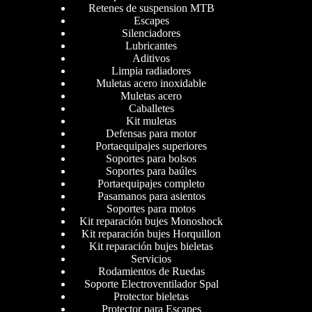
Retenes de suspension MTB
Escapes
Silenciadores
Lubricantes
Aditivos
Limpia radiadores
Muletas acero inoxidable
Muletas acero
Caballetes
Kit muletas
Defensas para motor
Portaequipajes superiores
Soportes para bolsos
Soportes para baúles
Portaequipajes completo
Pasamanos para asientos
Soportes para motos
Kit reparación bujes Monoshock
Kit reparación bujes Horquillon
Kit reparación bujes bieletas
Servicios
Rodamientos de Ruedas
Soporte Electroventilador Spal
Protector bieletas
Protector para Escapes