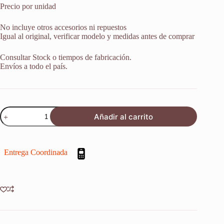
Precio por unidad
No incluye otros accesorios ni repuestos
Igual al original, verificar modelo y medidas antes de comprar
Consultar Stock o tiempos de fabricación.
Envíos a todo el país.
Barral
Añadir al carrito
Suspension
Honda
Vf
750
Entrega Coordinada
C
Super
Magna
1987-
1988
X
1u
cantidad