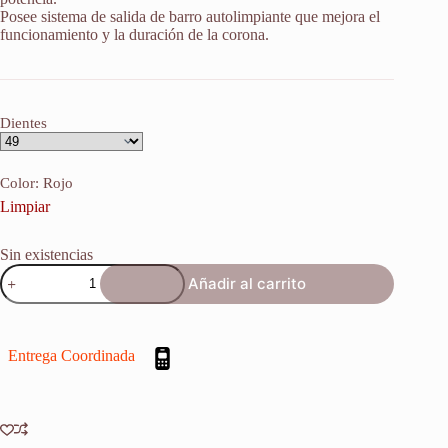
Posee sistema de salida de barro autolimpiante que mejora el
funcionamiento y la duración de la corona.
Dientes
Color
: Rojo
Limpiar
Sin existencias
Corona
Añadir al carrito
Transmisión
Paso
520
Honda
Entrega Coordinada
Cr
125
1983-
2007
cantidad