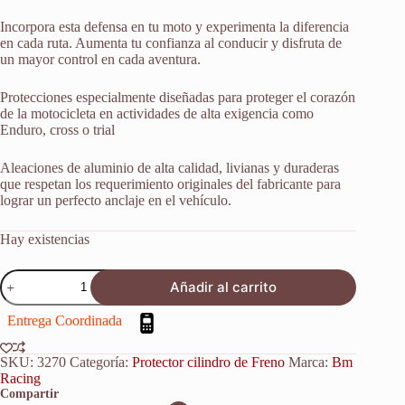
Incorpora esta defensa en tu moto y experimenta la diferencia
en cada ruta. Aumenta tu confianza al conducir y disfruta de
un mayor control en cada aventura.
Protecciones especialmente diseñadas para proteger el corazón
de la motocicleta en actividades de alta exigencia como
Enduro, cross o trial
Aleaciones de aluminio de alta calidad, livianas y duraderas
que respetan los requerimiento originales del fabricante para
lograr un perfecto anclaje en el vehículo.
Hay existencias
Defensa
Añadir al carrito
Cilindro
Freno
Entrega Coordinada
Trasero
Kawasaki
Klx
SKU:
3270
Categoría:
Protector cilindro de Freno
Marca:
Bm
450r
Racing
2007-
Compartir
2017