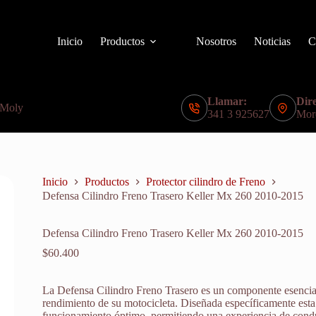
Inicio
Productos
Nosotros
Noticias
C
Llamar:
Dire
 Moly
341 3 925627
Mor
Inicio
Productos
Protector cilindro de Freno
Defensa Cilindro Freno Trasero Keller Mx 260 2010-2015
Defensa Cilindro Freno Trasero Keller Mx 260 2010-2015
$
60.400
La Defensa Cilindro Freno Trasero es un componente esencial
rendimiento de su motocicleta. Diseñada específicamente esta 
funcionamiento óptimo, permitiendo una experiencia de cond