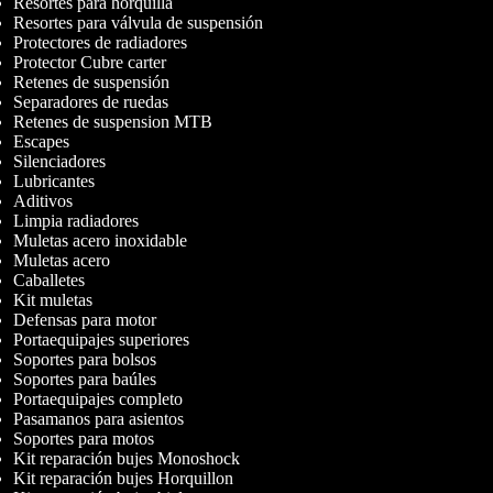
Resortes para horquilla
Resortes para válvula de suspensión
Protectores de radiadores
Protector Cubre carter
Retenes de suspensión
Separadores de ruedas
Retenes de suspension MTB
Escapes
Silenciadores
Lubricantes
Aditivos
Limpia radiadores
Muletas acero inoxidable
Muletas acero
Caballetes
Kit muletas
Defensas para motor
Portaequipajes superiores
Soportes para bolsos
Soportes para baúles
Portaequipajes completo
Pasamanos para asientos
Soportes para motos
Kit reparación bujes Monoshock
Kit reparación bujes Horquillon