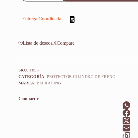
Trasero
Keller
Mx
260
Entrega Coordinada
2010-
2015
cantidad
Lista de deseos
Compare
SKU:
1855
CATEGORÍA:
PROTECTOR CILINDRO DE FRENO
MARCA:
BM RACING
Compartir