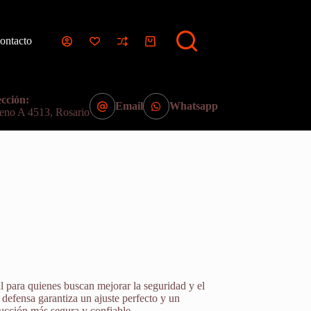
ontacto
Carro
de
compra
cción:
Email
Whatsapp
eno A 4513, Rosario
 para quienes buscan mejorar la seguridad y el
defensa garantiza un ajuste perfecto y un
ucción más segura y confiable.