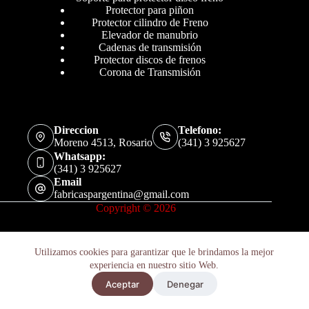
Protector para piñon
Protector cilindro de Freno
Elevador de manubrio
Cadenas de transmisión
Protector discos de frenos
Corona de Transmisión
Direccion
Telefono:
Moreno 4513, Rosario
(341) 3 925627
Whatsapp:
(341) 3 925627
Email
fabricaspargentina@gmail.com
Copyright © 2026
Utilizamos cookies para garantizar que le brindamos la mejor
experiencia en nuestro sitio Web.
Elevador De Manubrio Husaberg Fe 250 2013-2014
Aceptar
Denegar
Añadir al carrito
$
91.300
Políticas de Privacidad
Términos y Condiciones