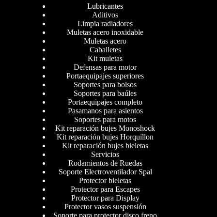
Lubricantes
Aditivos
Limpia radiadores
Muletas acero inoxidable
Muletas acero
Caballetes
Kit muletas
Defensas para motor
Portaequipajes superiores
Soportes para bolsos
Soportes para baúles
Portaequipajes completo
Pasamanos para asientos
Soportes para motos
Kit reparación bujes Monoshock
Kit reparación bujes Horquillon
Kit reparación bujes bieletas
Servicios
Rodamientos de Ruedas
Soporte Electroventilador Spal
Protector bieletas
Protector para Escapes
Protector para Display
Protector vasos suspensión
Soporte para protector disco freno