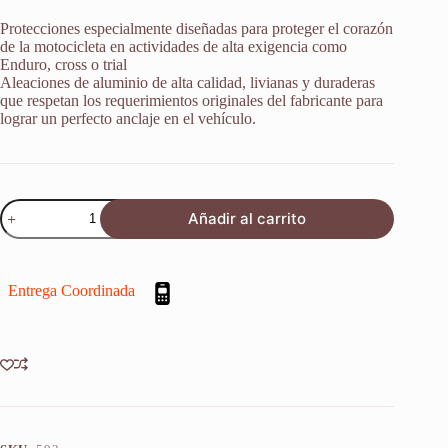
Protecciones especialmente diseñadas para proteger el corazón
de la motocicleta en actividades de alta exigencia como
Enduro, cross o trial
Aleaciones de aluminio de alta calidad, livianas y duraderas
que respetan los requerimientos originales del fabricante para
lograr un perfecto anclaje en el vehículo.
Elevador
Añadir al carrito
De
Manubrio
Husaberg
Fe
Entrega Coordinada
250
2013-
2014
cantidad