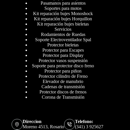
Pasamanos para asientos
Soportes para motos
Kit reparación bujes Monoshock
Kit reparación bujes Horquillon
Kit reparación bujes bieletas
Servicios
Rodamientos de Ruedas
Soporte Electroventilador Spal
Protector bieletas
Protector para Escapes
Protector para Display
Protector vasos suspensión
Soporte para protector disco freno
Protector para piñon
Protector cilindro de Freno
Elevador de manubrio
Cadenas de transmisión
Protector discos de frenos
Corona de Transmisión
Direccion
Telefono:
Moreno 4513, Rosario
(341) 3 925627