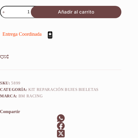
Kit
Añadir al carrito
Reparacion
Bieletas
Sherco
Cr
Entrega Coordinada
125
R
1993-
2001
cantidad
SKU:
5899
CATEGORÍA:
KIT REPARACIÓN BUJES BIELETAS
MARCA:
BM RACING
Compartir