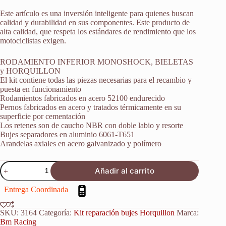
Este artículo es una inversión inteligente para quienes buscan
calidad y durabilidad en sus componentes. Este producto de
alta calidad, que respeta los estándares de rendimiento que los
motociclistas exigen.
RODAMIENTO INFERIOR MONOSHOCK, BIELETAS
y HORQUILLON
El kit contiene todas las piezas necesarias para el recambio y
puesta en funcionamiento
Rodamientos fabricados en acero 52100 endurecido
Pernos fabricados en acero y tratados térmicamente en su
superficie por cementación
Los retenes son de caucho NBR con doble labio y resorte
Bujes separadores en aluminio 6061-T651
Arandelas axiales en acero galvanizado y polímero
Kit
Añadir al carrito
Reparacion
Horquillon
Entrega Coordinada
Ktm
Sx
85
SKU:
3164
Categoría:
Kit reparación bujes Horquillon
Marca:
Bw
Bm Racing
2013-