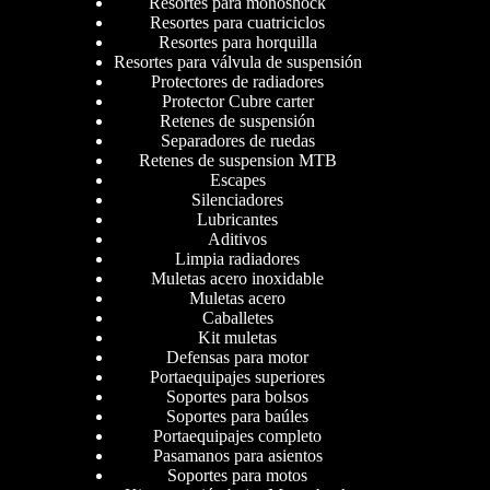
Resortes para monoshock
Resortes para cuatriciclos
Resortes para horquilla
Resortes para válvula de suspensión
Protectores de radiadores
Protector Cubre carter
Retenes de suspensión
Separadores de ruedas
Retenes de suspension MTB
Escapes
Silenciadores
Lubricantes
Aditivos
Limpia radiadores
Muletas acero inoxidable
Muletas acero
Caballetes
Kit muletas
Defensas para motor
Portaequipajes superiores
Soportes para bolsos
Soportes para baúles
Portaequipajes completo
Pasamanos para asientos
Soportes para motos