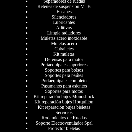
Separadores de ruedas
Retenes de suspension MTB
Escapes
Silenciadores
Lubricantes
Aditivos
Limpia radiadores
Muletas acero inoxidable
Muletas acero
Caballetes
Kit muletas
Defensas para motor
Portaequipajes superiores
Soportes para bolsos
Soportes para baúles
Portaequipajes completo
Pasamanos para asientos
Soportes para motos
Kit reparación bujes Monoshock
Kit reparación bujes Horquillon
Kit reparación bujes bieletas
Servicios
Rodamientos de Ruedas
Soporte Electroventilador Spal
Protector bieletas