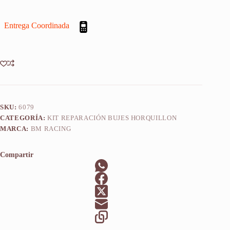
Yamaha
Yz
Entrega Coordinada
80
1999-
2001
cantidad
SKU:
6079
CATEGORÍA:
KIT REPARACIÓN BUJES HORQUILLON
MARCA:
BM RACING
Compartir