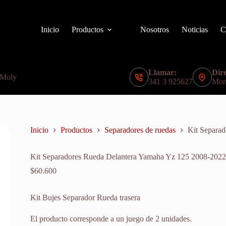
Inicio
Productos
Nosotros
Noticias
C
Llamar:
Dire
 Moly
341 3 925627
Mor
Inicio
Productos
Separadores de ruedas
Kit Separa
Kit Separadores Rueda Delantera Yamaha Yz 125 2008-2022
$
60.600
Kit Bujes Separador Rueda trasera
El producto corresponde a un juego de 2 unidades.