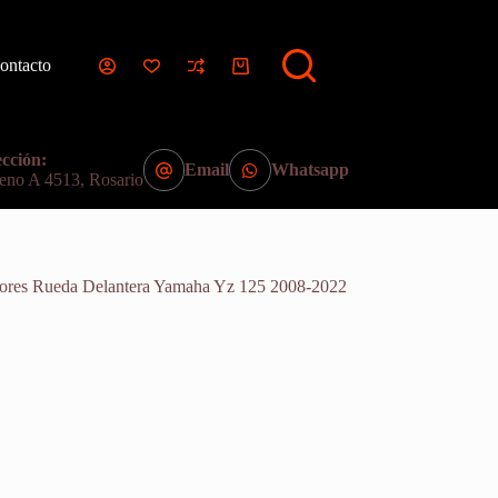
ontacto
Carro
de
compra
cción:
Email
Whatsapp
eno A 4513, Rosario
dores Rueda Delantera Yamaha Yz 125 2008-2022