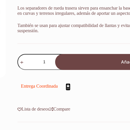
Los separadores de rueda trasera sirven para ensanchar la bas
en curvas y terrenos irregulares, además de aportar un aspect
También se usan para ajustar compatibilidad de llantas y evita
suspensión.
Kit
Separadores
Añad
Rueda
Delantera
Yamaha
Yz
125
Entrega Coordinada
2008-
2022
cantidad
Lista de deseos
Compare