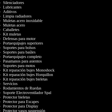
Silenciadores
Lubricantes
Aditivos
Limpia radiadores
Muletas acero inoxidable
Muletas acero
Caballetes
Kit muletas
Defensas para motor
Portaequipajes superiores
Soportes para bolsos
Soportes para baúles
Portaequipajes completo
Pasamanos para asientos
Soportes para motos
Kit reparación bujes Monoshock
Kit reparación bujes Horquillon
Kit reparación bujes bieletas
Servicios
Rodamientos de Ruedas
Soporte Electroventilador Spal
Protector bieletas
Protector para Escapes
Protector para Display
Protector vasos suspensión