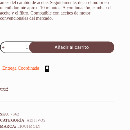
antes del cambio de aceite. Seguidamente, dejar el motor en
ralentí durante aprox. 10 minutos. A continuación, cambiar el
aceite y el filtro. Compatible con aceites de motor
convencionales del mercado.
Limpiador
Añadir al carrito
Interno
Motor
Aditivo
Liqui
Entrega Coordinada
Moly
300ml
cantidad
SKU:
7662
CATEGORÍA:
ADITIVOS
MARCA:
LIQUI MOLY