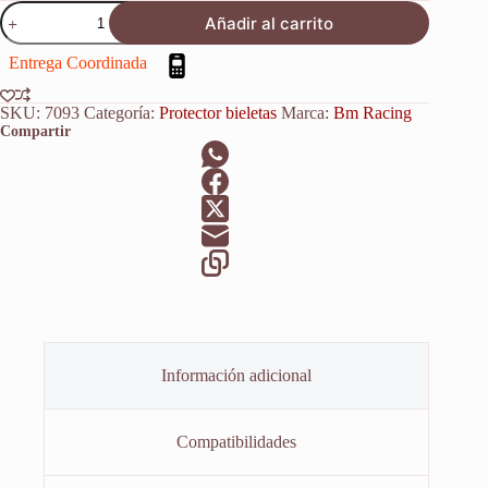
Protector
Añadir al carrito
Bieletas
Gasgas
Entrega Coordinada
Ex
250
2022-
SKU:
7093
Categoría:
Protector bieletas
Marca:
Bm Racing
2023
Compartir
cantidad
Información adicional
Compatibilidades