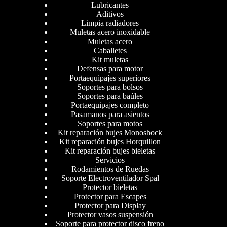
Lubricantes
Aditivos
Limpia radiadores
Muletas acero inoxidable
Muletas acero
Caballetes
Kit muletas
Defensas para motor
Portaequipajes superiores
Soportes para bolsos
Soportes para baúles
Portaequipajes completo
Pasamanos para asientos
Soportes para motos
Kit reparación bujes Monoshock
Kit reparación bujes Horquillon
Kit reparación bujes bieletas
Servicios
Rodamientos de Ruedas
Soporte Electroventilador Spal
Protector bieletas
Protector para Escapes
Protector para Display
Protector vasos suspensión
Soporte para protector disco freno