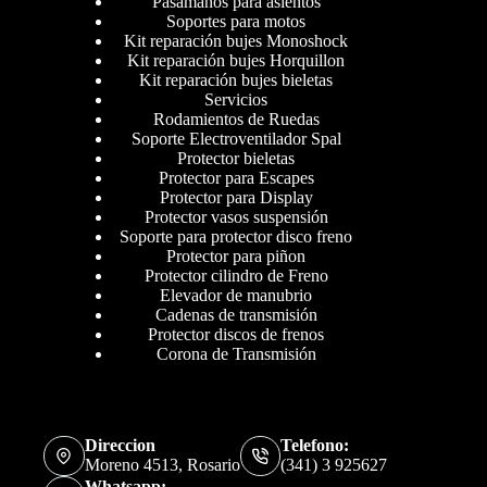
Pasamanos para asientos
Soportes para motos
Kit reparación bujes Monoshock
Kit reparación bujes Horquillon
Kit reparación bujes bieletas
Servicios
Rodamientos de Ruedas
Soporte Electroventilador Spal
Protector bieletas
Protector para Escapes
Protector para Display
Protector vasos suspensión
Soporte para protector disco freno
Protector para piñon
Protector cilindro de Freno
Elevador de manubrio
Cadenas de transmisión
Protector discos de frenos
Corona de Transmisión
Direccion
Telefono:
Moreno 4513, Rosario
(341) 3 925627
Whatsapp: