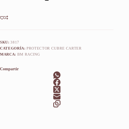
Africa
Twin
2015-
2022
cantidad
SKU:
3817
CATEGORÍA:
PROTECTOR CUBRE CARTER
MARCA:
BM RACING
Compartir