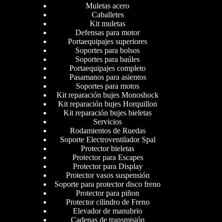
Muletas acero
Caballetes
Kit muletas
Defensas para motor
Portaequipajes superiores
Soportes para bolsos
Soportes para baúles
Portaequipajes completo
Pasamanos para asientos
Soportes para motos
Kit reparación bujes Monoshock
Kit reparación bujes Horquillon
Kit reparación bujes bieletas
Servicios
Rodamientos de Ruedas
Soporte Electroventilador Spal
Protector bieletas
Protector para Escapes
Protector para Display
Protector vasos suspensión
Soporte para protector disco freno
Protector para piñon
Protector cilindro de Freno
Elevador de manubrio
Cadenas de transmisión