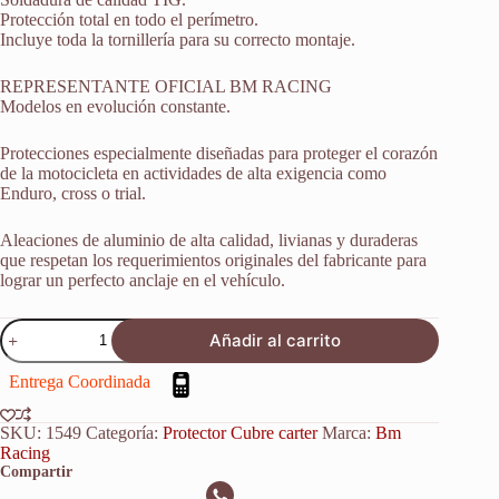
Protección total en todo el perímetro.
Incluye toda la tornillería para su correcto montaje.
REPRESENTANTE OFICIAL BM RACING
Modelos en evolución constante.
Protecciones especialmente diseñadas para proteger el corazón
de la motocicleta en actividades de alta exigencia como
Enduro, cross o trial.
Aleaciones de aluminio de alta calidad, livianas y duraderas
que respetan los requerimientos originales del fabricante para
lograr un perfecto anclaje en el vehículo.
Protector
Añadir al carrito
Cubrecarter
Honda
Entrega Coordinada
Xr
400
1996-
SKU:
1549
Categoría:
Protector Cubre carter
Marca:
Bm
2004
Racing
cantidad
Compartir