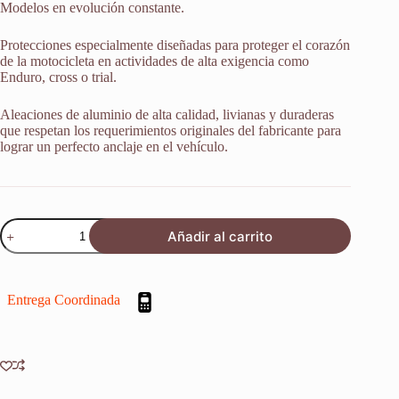
Modelos en evolución constante.
Protecciones especialmente diseñadas para proteger el corazón
de la motocicleta en actividades de alta exigencia como
Enduro, cross o trial.
Aleaciones de aluminio de alta calidad, livianas y duraderas
que respetan los requerimientos originales del fabricante para
lograr un perfecto anclaje en el vehículo.
Protector
Añadir al carrito
Cubrecarter
Honda
Xr
600
Entrega Coordinada
1985-
2000
cantidad