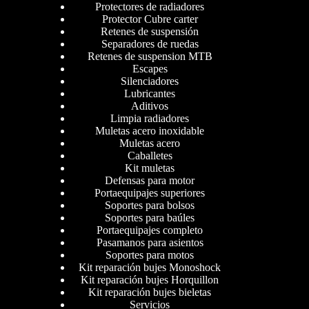
Protectores de radiadores
Protector Cubre carter
Retenes de suspensión
Separadores de ruedas
Retenes de suspension MTB
Escapes
Silenciadores
Lubricantes
Aditivos
Limpia radiadores
Muletas acero inoxidable
Muletas acero
Caballetes
Kit muletas
Defensas para motor
Portaequipajes superiores
Soportes para bolsos
Soportes para baúles
Portaequipajes completo
Pasamanos para asientos
Soportes para motos
Kit reparación bujes Monoshock
Kit reparación bujes Horquillon
Kit reparación bujes bieletas
Servicios