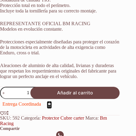
Protección total en todo el perímetro.
Incluye toda la tornillería para su correcto montaje.
REPRESENTANTE OFICIAL BM RACING
Modelos en evolución constante.
Protecciones especialmente diseñadas para proteger el corazón
de la motocicleta en actividades de alta exigencia como
Enduro, cross o trial.
Aleaciones de aluminio de alta calidad, livianas y duraderas
que respetan los requerimientos originales del fabricante para
lograr un perfecto anclaje en el vehículo.
Protector
Añadir al carrito
Cubrecarter
Kawasaki
Entrega Coordinada
Klr
650
1987-
SKU:
592
Categoría:
Protector Cubre carter
Marca:
Bm
2020
Racing
cantidad
Compartir