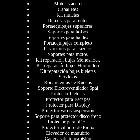
Muletas acero
Caballetes
Kit muletas
Defensas para motor
Portaequipajes superiores
Soportes para bolsos
Soportes para baúles
Portaequipajes completo
Pasamanos para asientos
Soportes para motos
Kit reparación bujes Monoshock
Kit reparación bujes Horquillon
Kit reparación bujes bieletas
Servicios
Rodamientos de Ruedas
Soporte Electroventilador Spal
Protector bieletas
Protector para Escapes
Protector para Display
Protector vasos suspensión
Soporte para protector disco freno
Protector para piñon
Protector cilindro de Freno
Elevador de manubrio
Cadenas de transmisión