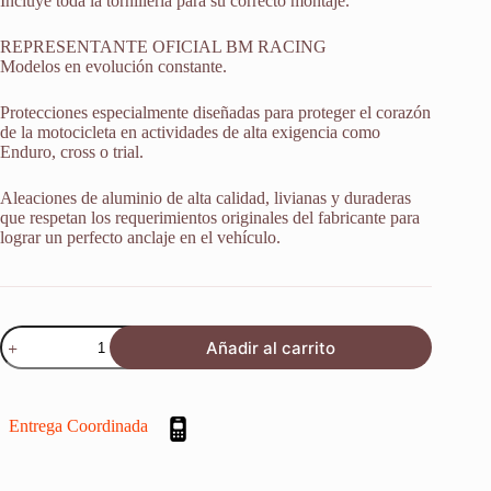
Incluye toda la tornillería para su correcto montaje.
REPRESENTANTE OFICIAL BM RACING
Modelos en evolución constante.
Protecciones especialmente diseñadas para proteger el corazón
de la motocicleta en actividades de alta exigencia como
Enduro, cross o trial.
Aleaciones de aluminio de alta calidad, livianas y duraderas
que respetan los requerimientos originales del fabricante para
lograr un perfecto anclaje en el vehículo.
Protector
Añadir al carrito
Cubrecarter
Ktm
Xcw
300
Entrega Coordinada
2017-
2019
cantidad