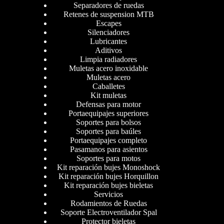
Separadores de ruedas
Retenes de suspension MTB
Escapes
Silenciadores
Lubricantes
Aditivos
Limpia radiadores
Muletas acero inoxidable
Muletas acero
Caballetes
Kit muletas
Defensas para motor
Portaequipajes superiores
Soportes para bolsos
Soportes para baúles
Portaequipajes completo
Pasamanos para asientos
Soportes para motos
Kit reparación bujes Monoshock
Kit reparación bujes Horquillon
Kit reparación bujes bieletas
Servicios
Rodamientos de Ruedas
Soporte Electroventilador Spal
Protector bieletas