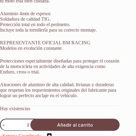
tu moto está bien cuidada.
Aluminio 4mm de espesor.
Soldadura de calidad TIG.
Protección total en todo el perímetro.
Incluye toda la tornillería para su correcto montaje.
REPRESENTANTE OFICIAL BM RACING
Modelos en evolución constante.
Protecciones especialmente diseñadas para proteger el corazón
de la motocicleta en actividades de alta exigencia como
Enduro, cross o trial.
Aleaciones de aluminio de alta calidad, livianas y duraderas
que respetan los requerimientos originales del fabricante para
lograr un perfecto anclaje en el vehículo.
Hay existencias
Protector
Añadir al carrito
Cubrecarter
Ktm
Entrega Coordinada