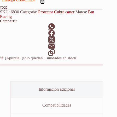
Xcw
530
2009-
SKU:
6830
Categoría:
Protector Cubre carter
Marca:
Bm
2010
Racing
cantidad
Compartir
🚨 ¡Apurate¡ ¡solo quedan
1
unidades en stock!
Información adicional
Compatibilidades