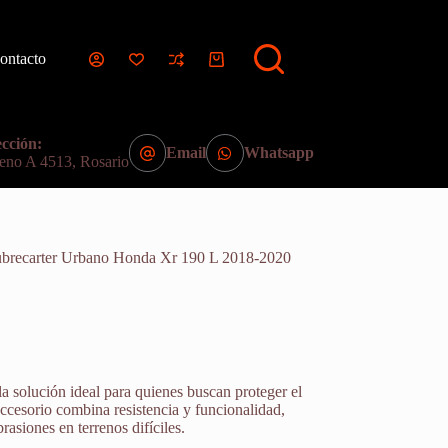
ontacto
Carro
de
compra
cción:
Email
Whatsapp
eno A 4513, Rosario
ubrecarter Urbano Honda Xr 190 L 2018-2020
la solución ideal para quienes buscan proteger el
accesorio combina resistencia y funcionalidad,
asiones en terrenos difíciles.