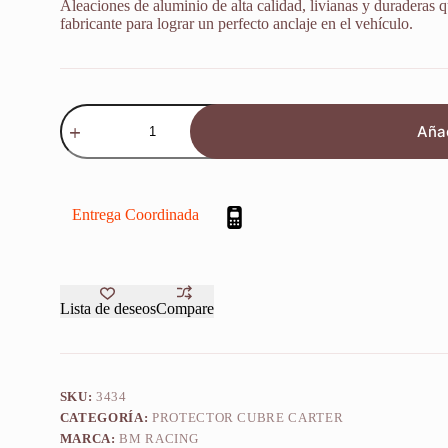
Aleaciones de aluminio de alta calidad, livianas y duraderas q
fabricante para lograr un perfecto anclaje en el vehículo.
Protector
Cubrecarter
Añad
Urbano
Honda
Xr
190
L
Entrega Coordinada
2018-
2020
cantidad
Lista de deseos
Compare
SKU:
3434
CATEGORÍA:
PROTECTOR CUBRE CARTER
MARCA:
BM RACING