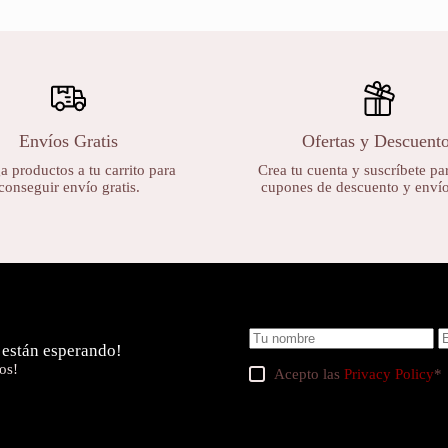
Envíos Gratis
Ofertas y Descuent
 productos a tu carrito para
Crea tu cuenta y suscríbete par
conseguir envío gratis.
cupones de descuento y envíos
 están esperando!
os!
Acepto las
Privacy Policy
*