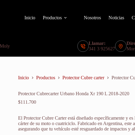
Inicio
Productos
Nosotros
Noticias
C
Llamar:
Dire
 Moly
341 3 925627
Mor
Inicio
Productos
Protector Cubre carter
Protector C
Protector Cubrecarter Urbano Honda Xr 190 L 2018-2020
$
111.700
El Protector Cubre Carter está diseñado específicamente y es 
cárter de su moto o cuatriciclo. Fabricado en Argentina, este 
asegurando que tu vehículo esté resguardado de impactos y abr