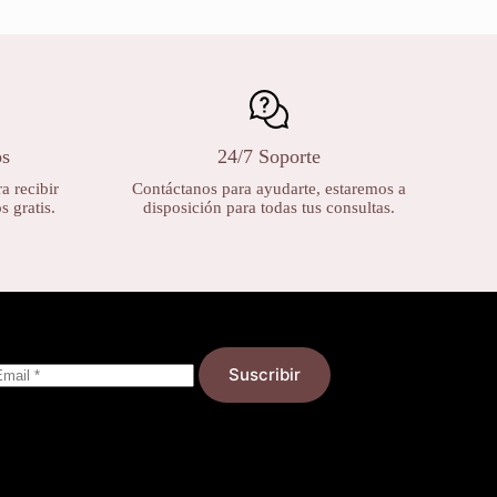
os
24/7 Soporte
a recibir
Contáctanos para ayudarte, estaremos a
 gratis.
disposición para todas tus consultas.
Suscribir