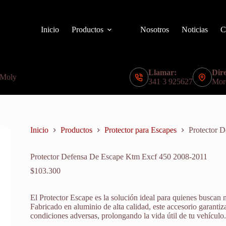
Inicio
Productos
Nosotros
Noticias
C
Llamar:
Dire
 Moly
341 3 925627
Mor
Inicio
Productos
Protector para Escapes
Protector 
Protector Defensa De Escape Ktm Excf 450 2008-2011
$
103.300
El Protector Escape es la solución ideal para quienes buscan 
Fabricado en aluminio de alta calidad, este accesorio garantiz
condiciones adversas, prolongando la vida útil de tu vehículo.