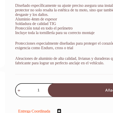
Diseñado específicamente su ajuste preciso asegura una instal
protector no solo resalta la estética de tu moto, sino que tamb
desgaste y los daños.
Aluminio 4mm de espesor
Soldadura de calidad TIG
Protección total en todo el perímetro
Incluye toda la tornillería para su correcto montaje
Protecciones especialmente diseñadas para proteger el corazón
exigencia como Enduro, cross o trial
Aleaciones de aluminio de alta calidad, livianas y duraderas q
fabricante para lograr un perfecto anclaje en el vehículo.
Protector
Defensa
Añad
De
Escape
Ktm
Excf
450
Entrega Coordinada