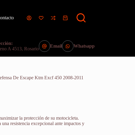
ontacto
Carro
de
compra
cción:
Email
Whatsapp
eno A 4513, Rosario
Defensa De Escape Ktm Excf 450 2008-2011
maximizar la protección de su motocicleta.
a una resistencia excepcional ante impactos y