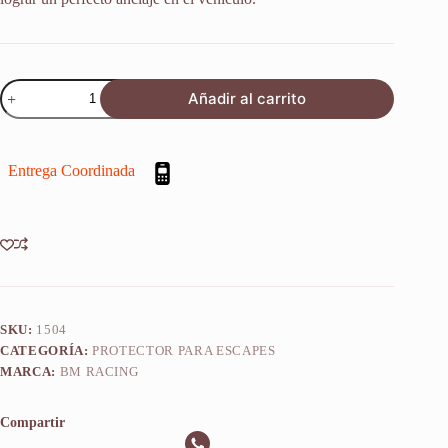
Protector
Añadir al carrito
Defensa
De
Escape
Beta
Entrega Coordinada
Rr
498
2011-
2019
cantidad
SKU:
1504
CATEGORÍA:
PROTECTOR PARA ESCAPES
MARCA:
BM RACING
Compartir