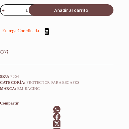
Protector
Añadir al carrito
Defensa
De
Escape
Gasgas
Entrega Coordinada
Mc
85
2021-
2024
cantidad
SKU:
7054
CATEGORÍA:
PROTECTOR PARA ESCAPES
MARCA:
BM RACING
Compartir