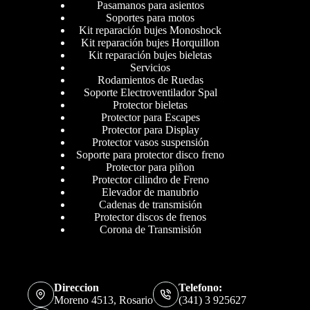
Pasamanos para asientos
Soportes para motos
Kit reparación bujes Monoshock
Kit reparación bujes Horquillon
Kit reparación bujes bieletas
Servicios
Rodamientos de Ruedas
Soporte Electroventilador Spal
Protector bieletas
Protector para Escapes
Protector para Display
Protector vasos suspensión
Soporte para protector disco freno
Protector para piñon
Protector cilindro de Freno
Elevador de manubrio
Cadenas de transmisión
Protector discos de frenos
Corona de Transmisión
Direccion
Telefono:
Moreno 4513, Rosario
(341) 3 925627