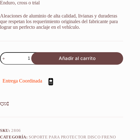
Enduro, cross o trial
Aleaciones de aluminio de alta calidad, livianas y duraderas
que respetan los requerimiento originales del fabricante para
lograr un perfecto anclaje en el vehículo.
Protector
Añadir al carrito
Para
Piñon
Yamaha
Yfz
Entrega Coordinada
450
2010-
2015
cantidad
SKU:
2806
CATEGORÍA:
SOPORTE PARA PROTECTOR DISCO FRENO