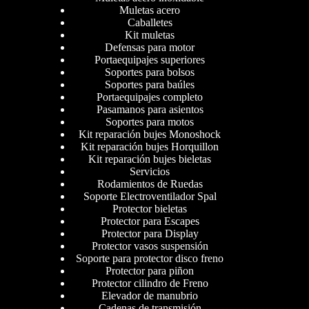
Muletas acero
Caballetes
Kit muletas
Defensas para motor
Portaequipajes superiores
Soportes para bolsos
Soportes para baúles
Portaequipajes completo
Pasamanos para asientos
Soportes para motos
Kit reparación bujes Monoshock
Kit reparación bujes Horquillon
Kit reparación bujes bieletas
Servicios
Rodamientos de Ruedas
Soporte Electroventilador Spal
Protector bieletas
Protector para Escapes
Protector para Display
Protector vasos suspensión
Soporte para protector disco freno
Protector para piñon
Protector cilindro de Freno
Elevador de manubrio
Cadenas de transmisión