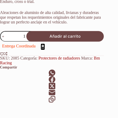
Enduro, cross o trial.
Aleaciones de aluminio de alta calidad, livianas y duraderas
que respetan los requerimientos originales del fabricante para
lograr un perfecto anclaje en el vehículo.
Refuerzo
Añadir al carrito
Protector
Radiador
Entrega Coordinada
Honda
Crf
250
SKU:
2085
Categoría:
Protectores de radiadores
Marca:
Bm
R
Racing
2018-
Compartir
2019
cantidad