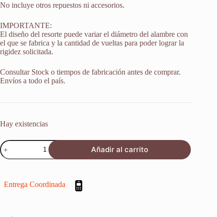
No incluye otros repuestos ni accesorios.
IMPORTANTE:
El diseño del resorte puede variar el diámetro del alambre con
el que se fabrica y la cantidad de vueltas para poder lograr la
rigidez solicitada.
Consultar Stock o tiempos de fabricación antes de comprar.
Envíos a todo el país.
Hay existencias
Resorte
Añadir al carrito
Monoshock
Suspension
Honda
Crf
Entrega Coordinada
250
R
2004-
2025