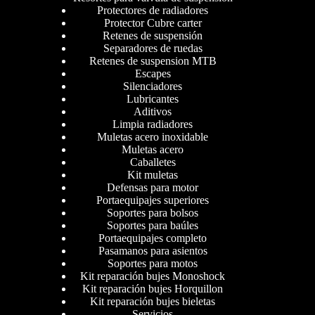
Protectores de radiadores
Protector Cubre carter
Retenes de suspensión
Separadores de ruedas
Retenes de suspension MTB
Escapes
Silenciadores
Lubricantes
Aditivos
Limpia radiadores
Muletas acero inoxidable
Muletas acero
Caballetes
Kit muletas
Defensas para motor
Portaequipajes superiores
Soportes para bolsos
Soportes para baúles
Portaequipajes completo
Pasamanos para asientos
Soportes para motos
Kit reparación bujes Monoshock
Kit reparación bujes Horquillon
Kit reparación bujes bieletas
Servicios