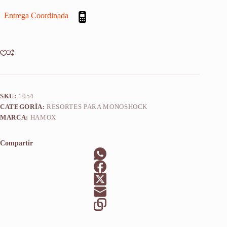
Kdx
Entrega Coordinada
200
1986-
1988
cantidad
SKU:
1054
CATEGORÍA:
RESORTES PARA MONOSHOCK
MARCA:
HAMOX
Compartir