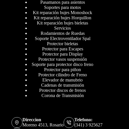
Pasamanos para asientos
Soportes para motos
Kit reparación bujes Monoshock
Kit reparación bujes Horquillon
Kit reparación bujes bieletas
Servicios
Rodamientos de Ruedas
Soporte Electroventilador Spal
Protector bieletas
Protector para Escapes
Protector para Display
Protector vasos suspensión
Soporte para protector disco freno
Protector para piñon
Protector cilindro de Freno
Elevador de manubrio
Cadenas de transmisión
Protector discos de frenos
Corona de Transmisión
Direccion
Telefono:
Moreno 4513, Rosario
(341) 3 925627