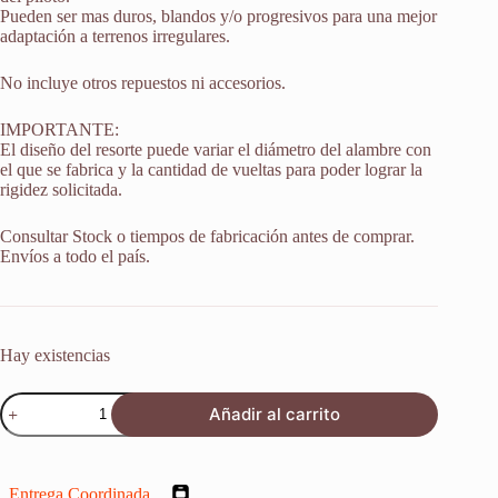
Pueden ser mas duros, blandos y/o progresivos para una mejor
adaptación a terrenos irregulares.
No incluye otros repuestos ni accesorios.
IMPORTANTE:
El diseño del resorte puede variar el diámetro del alambre con
el que se fabrica y la cantidad de vueltas para poder lograr la
rigidez solicitada.
Consultar Stock o tiempos de fabricación antes de comprar.
Envíos a todo el país.
Hay existencias
Resorte
Añadir al carrito
Monoshock
Suspension
Suzuki
Gs
Entrega Coordinada
500