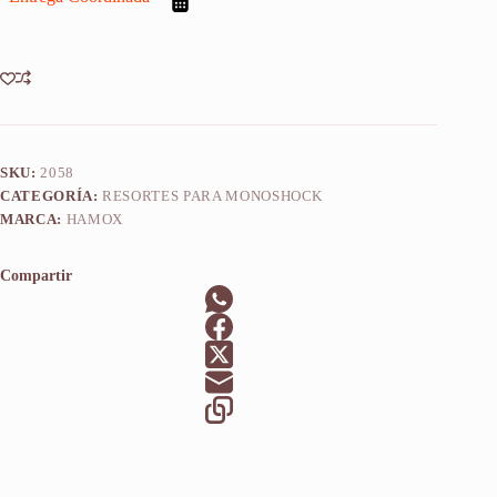
E
1989-
2003
cantidad
SKU:
2058
CATEGORÍA:
RESORTES PARA MONOSHOCK
MARCA:
HAMOX
Compartir