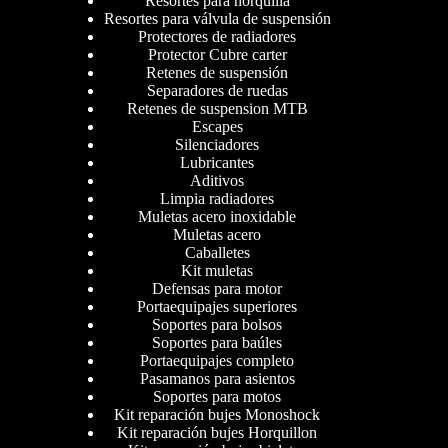
Resortes para horquilla
Resortes para válvula de suspensión
Protectores de radiadores
Protector Cubre carter
Retenes de suspensión
Separadores de ruedas
Retenes de suspension MTB
Escapes
Silenciadores
Lubricantes
Aditivos
Limpia radiadores
Muletas acero inoxidable
Muletas acero
Caballetes
Kit muletas
Defensas para motor
Portaequipajes superiores
Soportes para bolsos
Soportes para baúles
Portaequipajes completo
Pasamanos para asientos
Soportes para motos
Kit reparación bujes Monoshock
Kit reparación bujes Horquillon