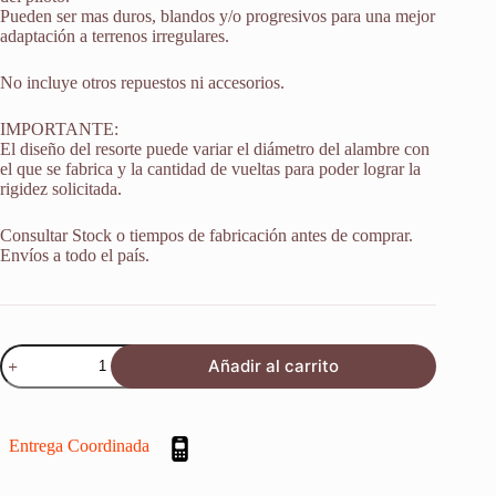
Pueden ser mas duros, blandos y/o progresivos para una mejor
adaptación a terrenos irregulares.
No incluye otros repuestos ni accesorios.
IMPORTANTE:
El diseño del resorte puede variar el diámetro del alambre con
el que se fabrica y la cantidad de vueltas para poder lograr la
rigidez solicitada.
Consultar Stock o tiempos de fabricación antes de comprar.
Envíos a todo el país.
Resorte
Añadir al carrito
Monoshock
Suspension
Suzuki
Rm
Entrega Coordinada
65
2003
cantidad