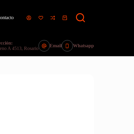
ontacto
Carro
de
compra
cción:
Email
Whatsapp
eno A 4513, Rosario