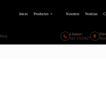
Inicio
Productos
Nosotros
Noticias
C
Llamar:
Dire
 Moly
341 3 925627
Mor