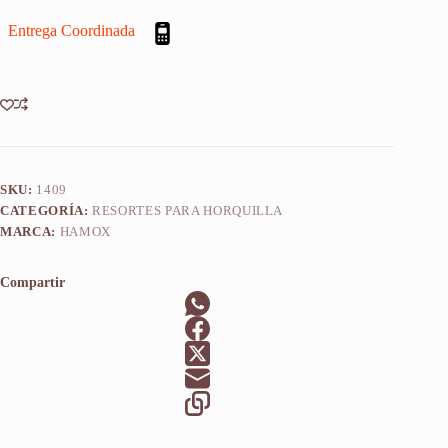
Yz
Entrega Coordinada
250
1992-
1993
X
2u
cantidad
SKU:
1409
CATEGORÍA:
RESORTES PARA HORQUILLA
MARCA:
HAMOX
Compartir