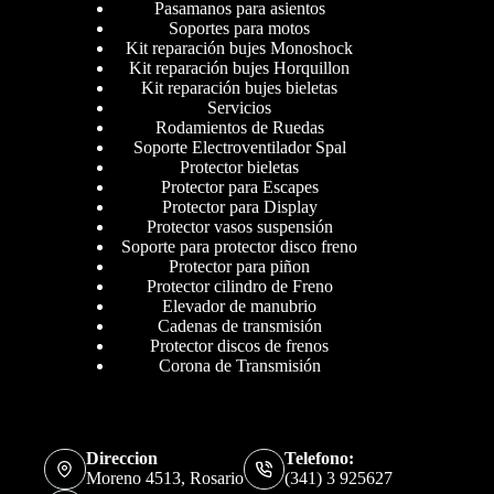
Pasamanos para asientos
Soportes para motos
Kit reparación bujes Monoshock
Kit reparación bujes Horquillon
Kit reparación bujes bieletas
Servicios
Rodamientos de Ruedas
Soporte Electroventilador Spal
Protector bieletas
Protector para Escapes
Protector para Display
Protector vasos suspensión
Soporte para protector disco freno
Protector para piñon
Protector cilindro de Freno
Elevador de manubrio
Cadenas de transmisión
Protector discos de frenos
Corona de Transmisión
Direccion
Telefono:
Moreno 4513, Rosario
(341) 3 925627