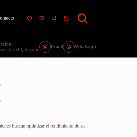
ontacto
Carro
de
compra
cción:
Email
Whatsapp
eno A 4513, Rosario
0
0
quienes buscan optimizar el rendimiento de su