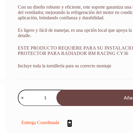
Con un diseño robusto y eficiente, este soporte garantiza una
del ventilador, mejorando la refrigeración del motor en condic
aplicación, brindando confianza y durabilidad.
Es ligero y fácil de manejar, es una opción local que apoya la
detalle.
ESTE PRODUCTO REQUIERE PARA SU INSTALACI
PROTECTOR PARA RADIADOR BM RACING CY36
Incluye toda la tornillería para su correcto montaje
Soporte
Electro
Añad
Ventilador
Spal
Yamaha
Wr
400
Entrega Coordinada
F
1999-