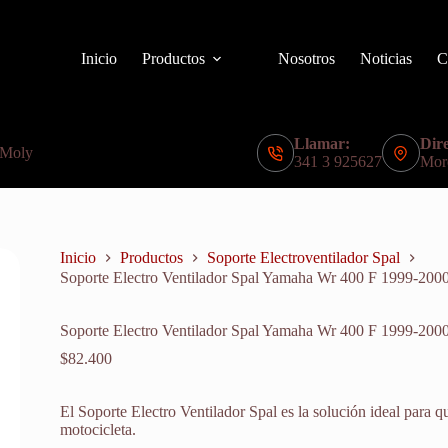
Inicio
Productos
Nosotros
Noticias
C
Llamar:
Dire
 Moly
341 3 925627
Mor
Inicio
Productos
Soporte Electroventilador Spal
Soporte Electro Ventilador Spal Yamaha Wr 400 F 1999-200
Soporte Electro Ventilador Spal Yamaha Wr 400 F 1999-200
$
82.400
El Soporte Electro Ventilador Spal es la solución ideal para 
motocicleta.