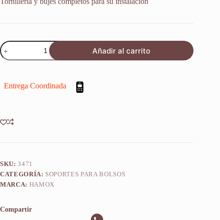
Tornillería y bujes completos para su instalación
Soporte
Añadir al carrito
Lateral
Bolsos
C/base
Jawa
Entrega Coordinada
350
Daytona
cantidad
SKU:
3471
CATEGORÍA:
SOPORTES PARA BOLSOS
MARCA:
HAMOX
Compartir