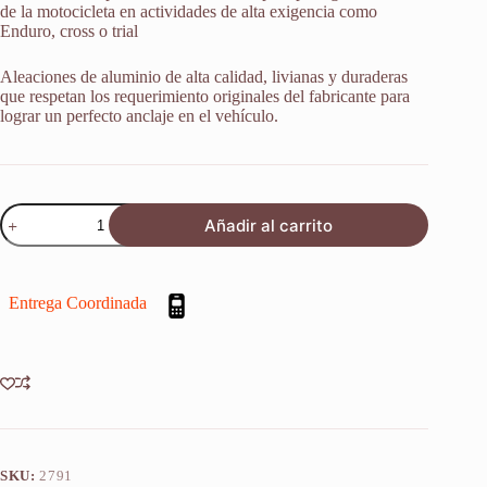
de la motocicleta en actividades de alta exigencia como
Enduro, cross o trial
Aleaciones de aluminio de alta calidad, livianas y duraderas
que respetan los requerimiento originales del fabricante para
lograr un perfecto anclaje en el vehículo.
Soporte
Añadir al carrito
P/
Protector
Disco
Delantero
Entrega Coordinada
Yamaha
Wr
250
F
2003-
19
cantidad
SKU:
2791