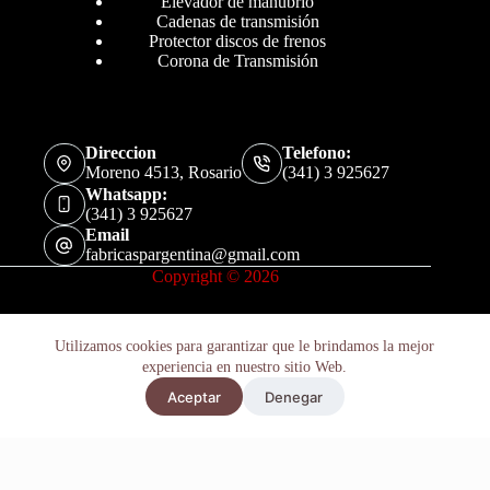
Elevador de manubrio
Cadenas de transmisión
Protector discos de frenos
Corona de Transmisión
Direccion
Telefono:
Moreno 4513, Rosario
(341) 3 925627
Whatsapp:
(341) 3 925627
Email
fabricaspargentina@gmail.com
Copyright © 2026
Utilizamos cookies para garantizar que le brindamos la mejor
experiencia en nuestro sitio Web.
Aceptar
Denegar
Políticas de Privacidad
Términos y Condiciones
Soporte P/ Protector Disco Delantero Yamaha Wr 250 F 2003-19
Añadir al carrito
$
135.200