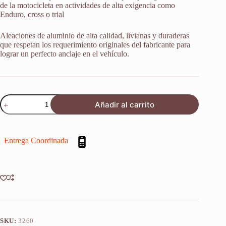
de la motocicleta en actividades de alta exigencia como
Enduro, cross o trial
Aleaciones de aluminio de alta calidad, livianas y duraderas
que respetan los requerimiento originales del fabricante para
lograr un perfecto anclaje en el vehículo.
Soporte
Añadir al carrito
P/
Protector
Disco
Delantero
Entrega Coordinada
Yamaha
Yz
250
F
2014-
17
cantidad
SKU:
3260