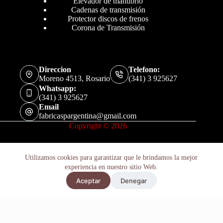
Elevador de manubrio
Cadenas de transmisión
Protector discos de frenos
Corona de Transmisión
Direccion
Telefono:
Moreno 4513, Rosario
(341) 3 925627
Whatsapp:
(341) 3 925627
Email
fabricaspargentina@gmail.com
Copyright © 2026
Utilizamos cookies para garantizar que le brindamos la mejor
experiencia en nuestro sitio Web.
Aceptar
Denegar
Políticas de Privacidad
Términos y Condiciones
Soporte P/ Protector Disco Delantero Yamaha Yz 250 F 2014-17
Añadir al carrito
$
135.200