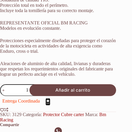
Protección total en todo el perímetro.
Incluye toda la tornillería para su correcto montaje.
REPRESENTANTE OFICIAL BM RACING
Modelos en evolución constante.
Protecciones especialmente diseñadas para proteger el corazón
de la motocicleta en actividades de alta exigencia como
Enduro, cross o trial.
Aleaciones de aluminio de alta calidad, livianas y duraderas
que respetan los requerimientos originales del fabricante para
lograr un perfecto anclaje en el vehículo.
Protector
Añadir al carrito
Cubrecarter
Ktm
Entrega Coordinada
1190
Adventure
R
SKU:
3129
Categoría:
Protector Cubre carter
Marca:
Bm
2013-
Racing
2016
Compartir
cantidad