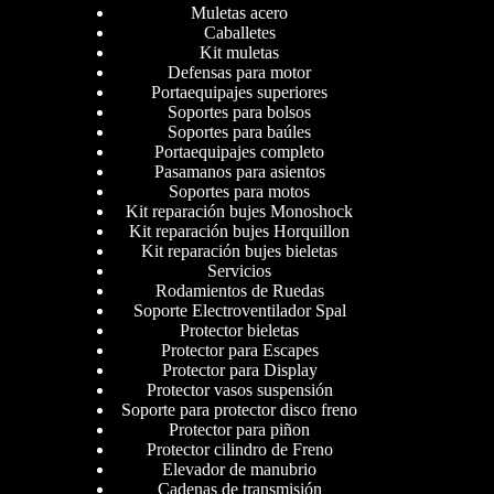
Muletas acero
Caballetes
Kit muletas
Defensas para motor
Portaequipajes superiores
Soportes para bolsos
Soportes para baúles
Portaequipajes completo
Pasamanos para asientos
Soportes para motos
Kit reparación bujes Monoshock
Kit reparación bujes Horquillon
Kit reparación bujes bieletas
Servicios
Rodamientos de Ruedas
Soporte Electroventilador Spal
Protector bieletas
Protector para Escapes
Protector para Display
Protector vasos suspensión
Soporte para protector disco freno
Protector para piñon
Protector cilindro de Freno
Elevador de manubrio
Cadenas de transmisión