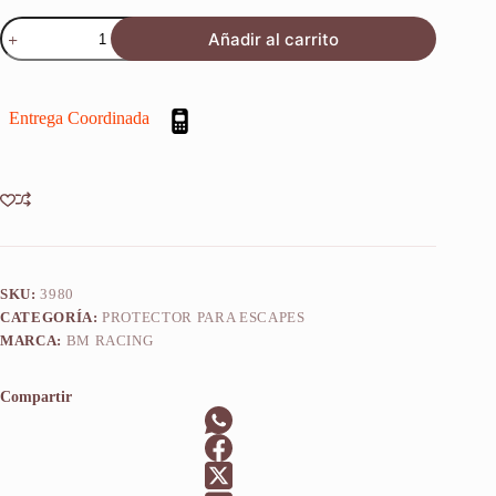
Protector
Añadir al carrito
Defensa
De
Escape
Husqvarna
Entrega Coordinada
Fc
350
2020-
2025
cantidad
SKU:
3980
CATEGORÍA:
PROTECTOR PARA ESCAPES
MARCA:
BM RACING
Compartir