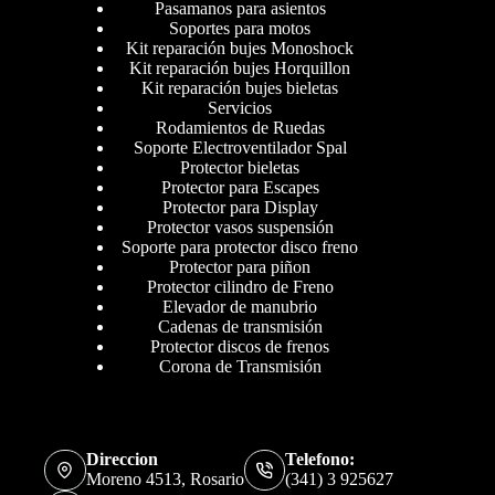
Pasamanos para asientos
Soportes para motos
Kit reparación bujes Monoshock
Kit reparación bujes Horquillon
Kit reparación bujes bieletas
Servicios
Rodamientos de Ruedas
Soporte Electroventilador Spal
Protector bieletas
Protector para Escapes
Protector para Display
Protector vasos suspensión
Soporte para protector disco freno
Protector para piñon
Protector cilindro de Freno
Elevador de manubrio
Cadenas de transmisión
Protector discos de frenos
Corona de Transmisión
Direccion
Telefono:
Moreno 4513, Rosario
(341) 3 925627