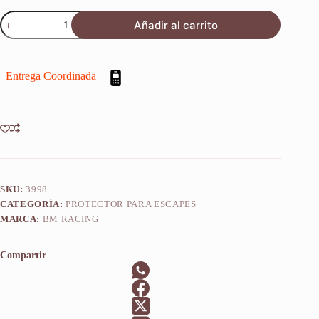
Protector
Añadir al carrito
Defensa
De
Escape
Ktm
Entrega Coordinada
Sxf
250
2020-
2025
cantidad
SKU:
3998
CATEGORÍA:
PROTECTOR PARA ESCAPES
MARCA:
BM RACING
Compartir