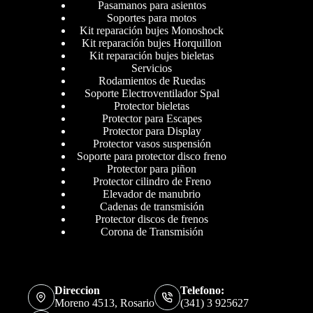
Pasamanos para asientos
Soportes para motos
Kit reparación bujes Monoshock
Kit reparación bujes Horquillon
Kit reparación bujes bieletas
Servicios
Rodamientos de Ruedas
Soporte Electroventilador Spal
Protector bieletas
Protector para Escapes
Protector para Display
Protector vasos suspensión
Soporte para protector disco freno
Protector para piñon
Protector cilindro de Freno
Elevador de manubrio
Cadenas de transmisión
Protector discos de frenos
Corona de Transmisión
Direccion
Telefono:
Moreno 4513, Rosario
(341) 3 925627