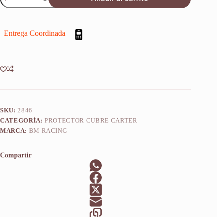
Parrilla
Cutriciclo
Yamaha
Yfz
Entrega Coordinada
700
Raptor
2010-
18
cantidad
SKU:
2846
CATEGORÍA:
PROTECTOR CUBRE CARTER
MARCA:
BM RACING
Compartir