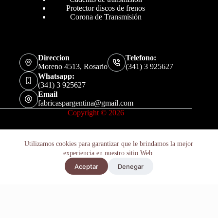
Protector discos de frenos
Corona de Transmisión
Direccion
Telefono:
Moreno 4513, Rosario
(341) 3 925627
Whatsapp:
(341) 3 925627
Email
fabricaspargentina@gmail.com
Copyright © 2026
Utilizamos cookies para garantizar que le brindamos la mejor
experiencia en nuestro sitio Web.
Protector Parrilla Cutriciclo Yamaha Yfz 700 Raptor 2010-18
Aceptar
Denegar
Añadir al carrito
$
180.300
Políticas de Privacidad
Términos y Condiciones