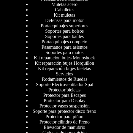
Muletas acero
Caballetes
Kit muletas
Defensas para motor
Portaequipajes superiores
Soportes para bolsos
Soportes para baúles
Portaequipajes completo
Pasamanos para asientos
Soportes para motos
Kit reparación bujes Monoshock
Kit reparación bujes Horquillon
Kit reparación bujes bieletas
Servicios
Rodamientos de Ruedas
Soporte Electroventilador Spal
Protector bieletas
Protector para Escapes
Protector para Display
Protector vasos suspensión
Soporte para protector disco freno
Protector para piñon
Protector cilindro de Freno
Elevador de manubrio
Cadenas de transmisión