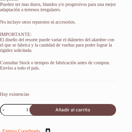
Pueden ser mas duros, blandos y/o progresivos para una mejor
adaptación a terrenos irregulares.
No incluye otros repuestos ni accesorios.
IMPORTANTE:
El diseño del resorte puede variar el diámetro del alambre con
el que se fabrica y la cantidad de vueltas para poder lograr la
rigidez solicitada.
Consultar Stock o tiempos de fabricación antes de comprar.
Envíos a todo el país.
Hay existencias
Resorte
Añadir al carrito
Monoshock
Suspension
Beta
300
Entrega Coordinada
Rr