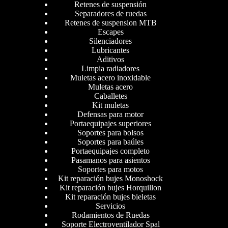
Retenes de suspensión
Separadores de ruedas
Retenes de suspension MTB
Escapes
Silenciadores
Lubricantes
Aditivos
Limpia radiadores
Muletas acero inoxidable
Muletas acero
Caballetes
Kit muletas
Defensas para motor
Portaequipajes superiores
Soportes para bolsos
Soportes para baúles
Portaequipajes completo
Pasamanos para asientos
Soportes para motos
Kit reparación bujes Monoshock
Kit reparación bujes Horquillon
Kit reparación bujes bieletas
Servicios
Rodamientos de Ruedas
Soporte Electroventilador Spal