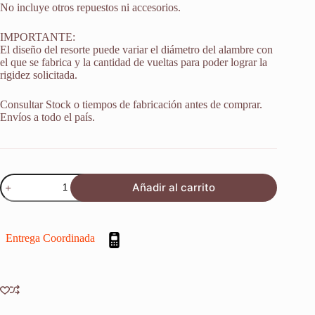
No incluye otros repuestos ni accesorios.
IMPORTANTE:
El diseño del resorte puede variar el diámetro del alambre con
el que se fabrica y la cantidad de vueltas para poder lograr la
rigidez solicitada.
Consultar Stock o tiempos de fabricación antes de comprar.
Envíos a todo el país.
Resorte
Añadir al carrito
Monoshock
Suspension
Honda
Crf
Entrega Coordinada
450
R
2009-
2016
cantidad