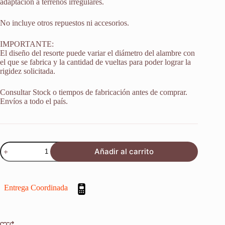
adaptación a terrenos irregulares.
No incluye otros repuestos ni accesorios.
IMPORTANTE:
El diseño del resorte puede variar el diámetro del alambre con
el que se fabrica y la cantidad de vueltas para poder lograr la
rigidez solicitada.
Consultar Stock o tiempos de fabricación antes de comprar.
Envíos a todo el país.
Resorte
Añadir al carrito
Monoshock
Suspension
Honda
Nx
Entrega Coordinada
650
Dominator
1993
cantidad