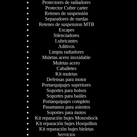
Protectores de radiadores
Protector Cubre carter
Retenes de suspensión
Separadores de ruedas
Retenes de suspension MTB
Escapes
Silenciadores
Lubricantes
Aditivos
Limpia radiadores
Muletas acero inoxidable
Muletas acero
Caballetes
Kit muletas
Defensas para motor
Portaequipajes superiores
Soportes para bolsos
Soportes para baúles
Portaequipajes completo
Pasamanos para asientos
Soportes para motos
Kit reparación bujes Monoshock
Kit reparación bujes Horquillon
Kit reparación bujes bieletas
Servicios