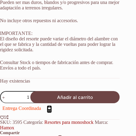
Pueden ser mas duros, blandos y/o progresivos para una mejor
adaptación a terrenos irregulares.
No incluye otros repuestos ni accesorios.
IMPORTANTE:
El diseño del resorte puede variar el diámetro del alambre con
el que se fabrica y la cantidad de vueltas para poder lograr la
rigidez solicitada.
Consultar Stock o tiempos de fabricación antes de comprar.
Envíos a todo el país.
Hay existencias
Resorte
Añadir al carrito
Monoshock
Suspension
Entrega Coordinada
Husqvarna
701
Supermoto
SKU:
3595
Categoría:
Resortes para monoshock
Marca:
2016-
Hamox
18
Compartir
cantidad