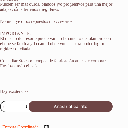
Pueden ser mas duros, blandos y/o progresivos para una mejor
adaptación a terrenos irregulares.
No incluye otros repuestos ni accesorios.
IMPORTANTE:
El diseño del resorte puede variar el diámetro del alambre con
el que se fabrica y la cantidad de vueltas para poder lograr la
rigidez solicitada.
Consultar Stock o tiempos de fabricación antes de comprar.
Envíos a todo el país.
Hay existencias
Resorte
Añadir al carrito
Monoshock
Suspension
Ktm
Excf
Entrega Coordinada
350