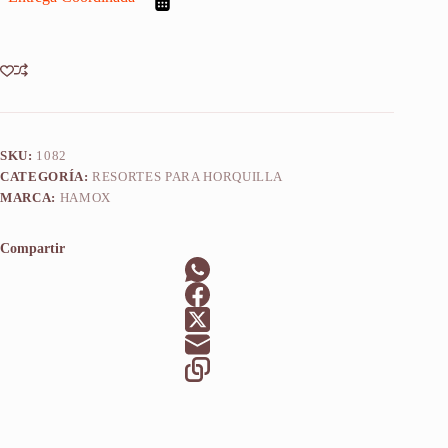
2015-
2016
X
2u
cantidad
SKU:
1082
CATEGORÍA:
RESORTES PARA HORQUILLA
MARCA:
HAMOX
Compartir