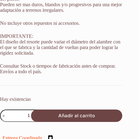
Pueden ser mas duros, blandos y/o progresivos para una mejor
adaptación a terrenos irregulares.
No incluye otros repuestos ni accesorios.
IMPORTANTE:
El diseño del resorte puede variar el diámetro del alambre con
el que se fabrica y la cantidad de vueltas para poder lograr la
rigidez solicitada.
Consultar Stock o tiempos de fabricación antes de comprar.
Envíos a todo el país.
Hay existencias
Resortes
Añadir al carrito
Horquilla
Suspension
Ktm
Sx
Entrega Coordinada
125