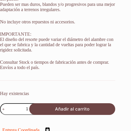
Pueden ser mas duros, blandos y/o progresivos para una mejor
adaptación a terrenos irregulares.
No incluye otros repuestos ni accesorios.
IMPORTANTE:
El diseño del resorte puede variar el diámetro del alambre con
el que se fabrica y la cantidad de vueltas para poder lograr la
rigidez solicitada.
Consultar Stock o tiempos de fabricación antes de comprar.
Envíos a todo el país.
Hay existencias
Resortes
Añadir al carrito
Horquilla
Suspension
Ktm
Sx
Entrega Coordinada
450