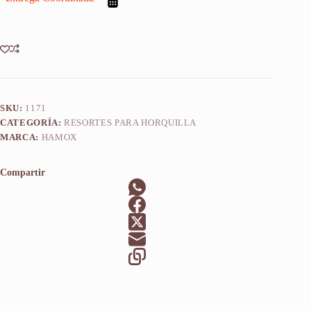
2015-
2016
X
2u
cantidad
SKU:
1171
CATEGORÍA:
RESORTES PARA HORQUILLA
MARCA:
HAMOX
Compartir