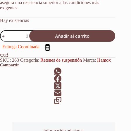
asegura una resistencia superior a las condiciones más
exigentes.
Hay existencias
Retenes
Añadir al carrito
Suspensión
Kawasaki
Entrega Coordinada
En500
Vulcan
90-
SKU:
263
Categoría:
Retenes de suspensión
Marca:
Hamox
96
Compartir
X2u
cantidad
Información adicional