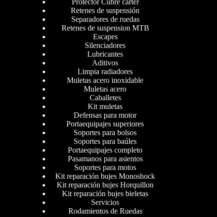
Protector Cubre carter
Retenes de suspensión
Separadores de ruedas
Retenes de suspension MTB
Escapes
Silenciadores
Lubricantes
Aditivos
Limpia radiadores
Muletas acero inoxidable
Muletas acero
Caballetes
Kit muletas
Defensas para motor
Portaequipajes superiores
Soportes para bolsos
Soportes para baúles
Portaequipajes completo
Pasamanos para asientos
Soportes para motos
Kit reparación bujes Monoshock
Kit reparación bujes Horquillon
Kit reparación bujes bieletas
Servicios
Rodamientos de Ruedas