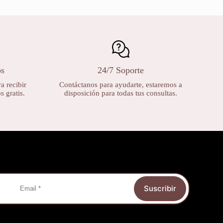
os
24/7 Soporte
a recibir
Contáctanos para ayudarte, estaremos a
 gratis.
disposición para todas tus consultas.
Suscribir