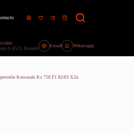
ontacto
Carro
de
compra
cción:
Email
Whatsapp
eno A 4513, Rosario
spensión Kawasaki Kz 750 F1 82/83 X2u