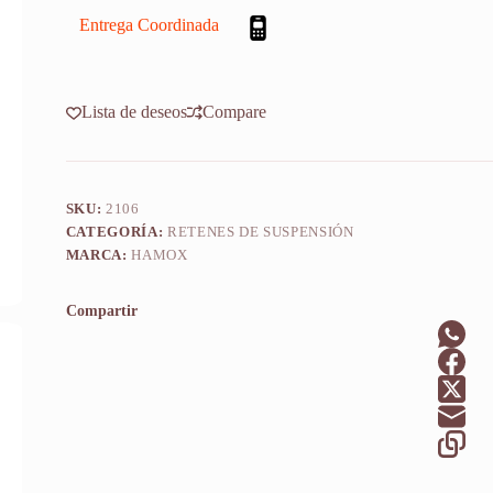
F1
82/83
Entrega Coordinada
X2u
cantidad
Lista de deseos
Compare
SKU:
2106
CATEGORÍA:
RETENES DE SUSPENSIÓN
MARCA:
HAMOX
Compartir