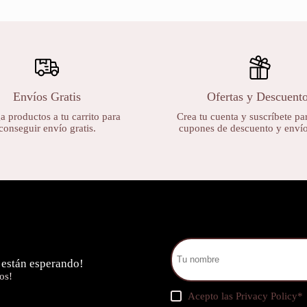
Envíos Gratis
Ofertas y Descuent
 productos a tu carrito para
Crea tu cuenta y suscríbete par
conseguir envío gratis.
cupones de descuento y envíos
 están esperando!
os!
Acepto las
Privacy Policy
*