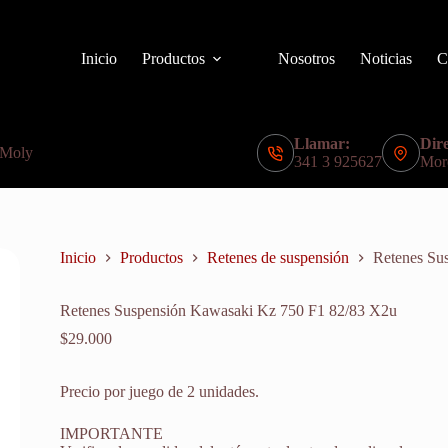
Inicio
Productos
Nosotros
Noticias
C
Llamar:
Dire
 Moly
341 3 925627
Mor
Inicio
Productos
Retenes de suspensión
Retenes Su
Retenes Suspensión Kawasaki Kz 750 F1 82/83 X2u
$
29.000
Precio por juego de 2 unidades.
IMPORTANTE