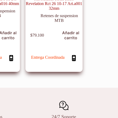
i.a016 40mm
Revelation Rct 26 10-17 Ari.a001
32mm
uspension
B
Retenes de suspension
MTB
Añadir al
Añadir al
$
79.100
carrito
carrito
a
Entrega Coordinada
os
24/7 Soporte