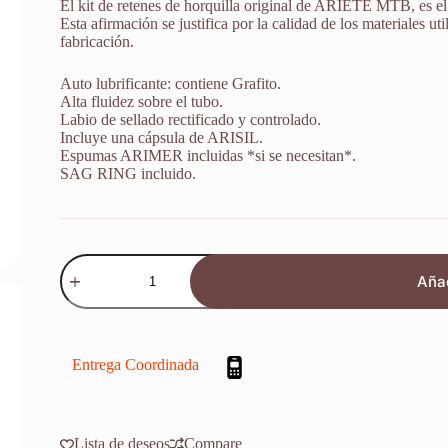
El kit de retenes de horquilla original de ARIETE MTB, es e
Esta afirmación se justifica por la calidad de los materiales uti
fabricación.
Auto lubrificante: contiene Grafito.
Alta fluidez sobre el tubo.
Labio de sellado rectificado y controlado.
Incluye una cápsula de ARISIL.
Espumas ARIMER incluidas *si se necesitan*.
SAG RING incluido.
Kit
Retenes
Añad
Horquilla
Marzocchi
888
Rc3
Evo
Entrega Coordinada
10
Ari.a014
38mm
cantidad
Lista de deseos
Compare