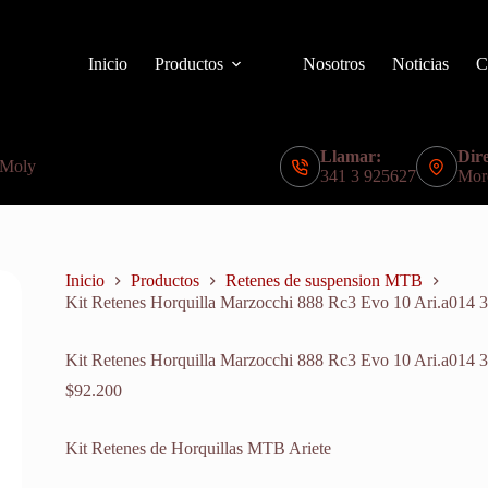
Inicio
Productos
Nosotros
Noticias
C
Llamar:
Dire
 Moly
341 3 925627
Mor
Inicio
Productos
Retenes de suspension MTB
Kit Retenes Horquilla Marzocchi 888 Rc3 Evo 10 Ari.a014
Kit Retenes Horquilla Marzocchi 888 Rc3 Evo 10 Ari.a014
$
92.200
Kit Retenes de Horquillas MTB Ariete