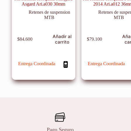
Asgard Ari.a030 30mm
2014 Ari.a012 36m
Retenes de suspension
Retenes de suspe
MTB
MTB
Añadir al
Añad
$
84.600
$
79.100
carrito
car
Entrega Coordinada
Entrega Coordinada
Pago Seguro