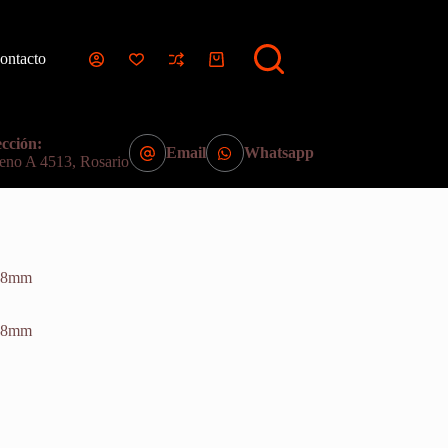
ontacto
Carro
de
compra
cción:
Email
Whatsapp
eno A 4513, Rosario
 38mm
 38mm