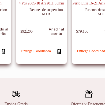
m
4 Pcs 2005-18 Ari.a011 35mm
Perfo Elite 16-21 Ar
nsion
Retenes de suspension
Retenes de s
MTB
MT
ir al
Añadir al
$
92.200
$
79.100
rito
carrito
Entrega Coordinada
Entrega Coordinad
Envíos Gratis
Ofertas y Descuent