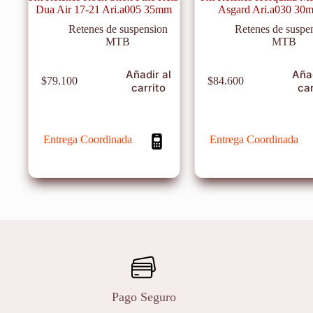
Dua Air 17-21 Ari.a005 35mm
Asgard Ari.a030 30
Retenes de suspension
Retenes de suspe
MTB
MTB
Añadir al
Añad
$
79.100
$
84.600
carrito
car
Entrega Coordinada
Entrega Coordinada
Pago Seguro