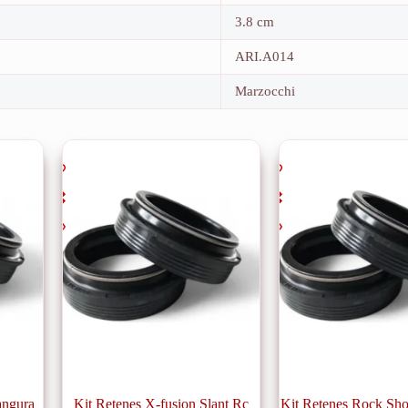
3.8 cm
ARI.A014
Marzocchi
angura
Kit Retenes X-fusion Slant Rc
Kit Retenes Rock Sho