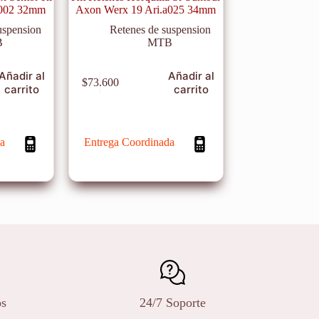
a002 32mm
Axon Werx 19 Ari.a025 34mm
uspension
Retenes de suspension
B
MTB
Añadir al
Añadir al
$
73.600
carrito
carrito
a
Entrega Coordinada
os
24/7 Soporte