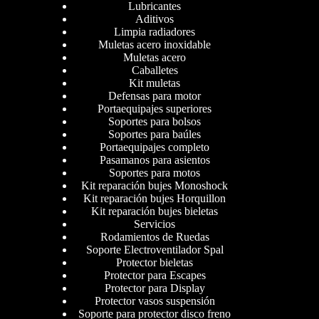
Lubricantes
Aditivos
Limpia radiadores
Muletas acero inoxidable
Muletas acero
Caballetes
Kit muletas
Defensas para motor
Portaequipajes superiores
Soportes para bolsos
Soportes para baúles
Portaequipajes completo
Pasamanos para asientos
Soportes para motos
Kit reparación bujes Monoshock
Kit reparación bujes Horquillon
Kit reparación bujes bieletas
Servicios
Rodamientos de Ruedas
Soporte Electroventilador Spal
Protector bieletas
Protector para Escapes
Protector para Display
Protector vasos suspensión
Soporte para protector disco freno