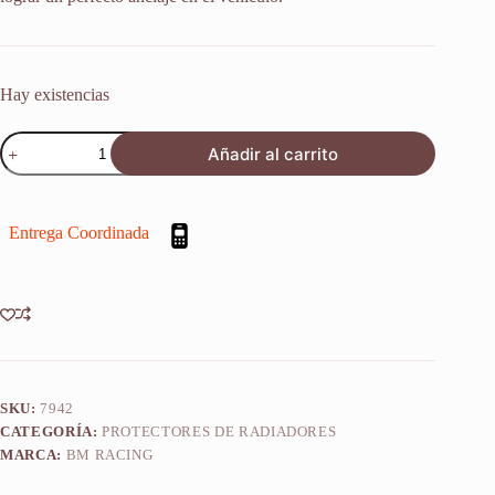
Hay existencias
Refuerzo
Añadir al carrito
Protector
Radiador
Gasgas
Mc
Entrega Coordinada
125
2024-
2026
cantidad
SKU:
7942
CATEGORÍA:
PROTECTORES DE RADIADORES
MARCA:
BM RACING